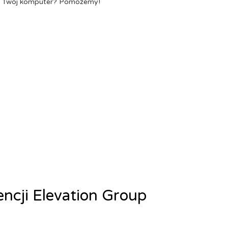
a Twój komputer? Pomożemy!
encji Elevation Group