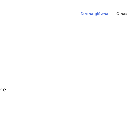
Strona główna
O na
rtę.