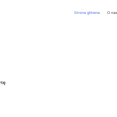
Strona główna
O na
rtę.