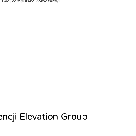
a Twój komputer? Pomożemy!
encji Elevation Group