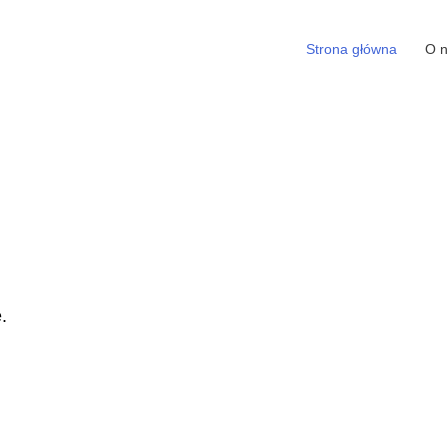
Strona główna
O n
ę.