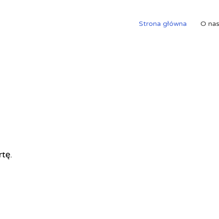
Strona główna
O na
rtę.