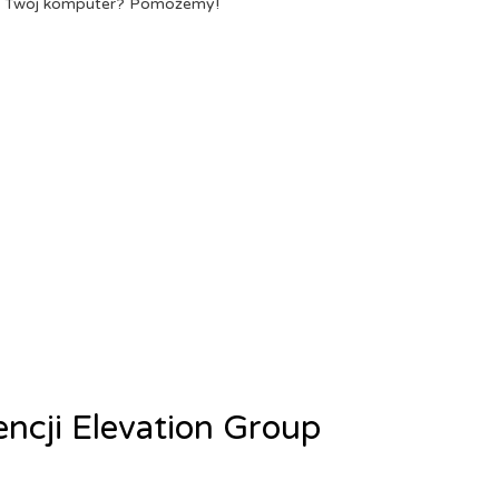
a Twój komputer? Pomożemy!
encji Elevation Group