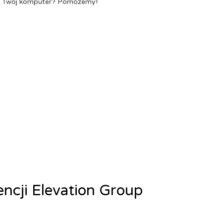
a Twój komputer? Pomożemy!
encji Elevation Group