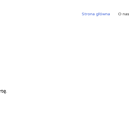
Strona główna
O na
rtę.