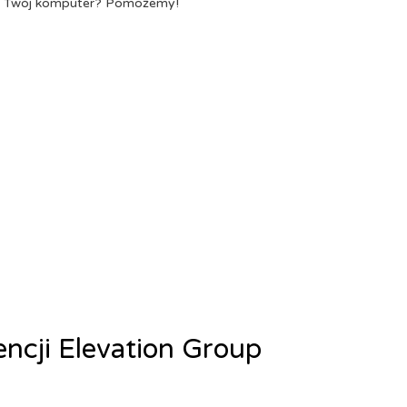
a Twój komputer? Pomożemy!
encji Elevation Group