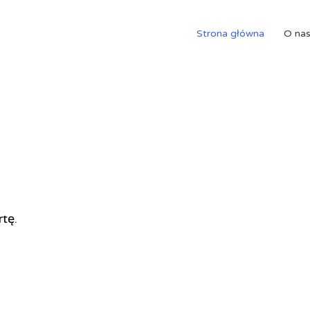
Strona główna
O na
rtę.