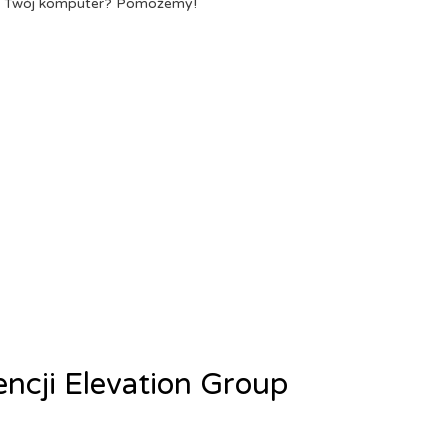
a Twój komputer? Pomożemy!
encji Elevation Group