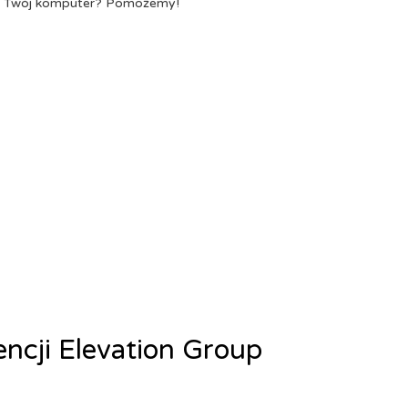
a Twój komputer? Pomożemy!
encji Elevation Group