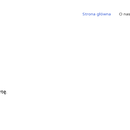
Strona główna
O na
rtę.