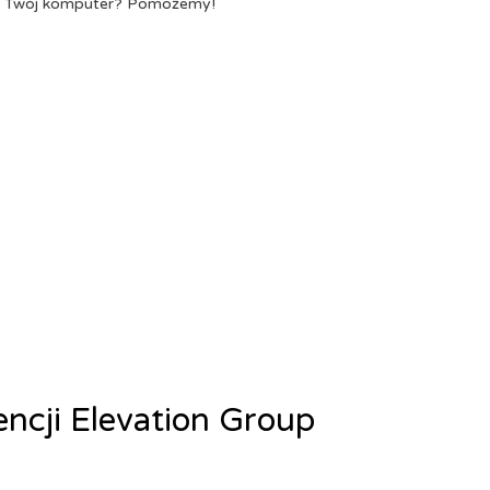
a Twój komputer? Pomożemy!
encji Elevation Group