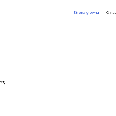
Strona główna
O na
rtę.