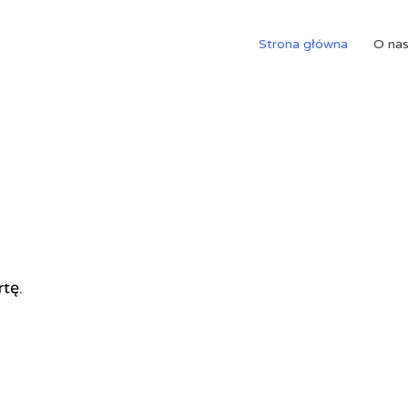
Strona główna
O na
rtę.