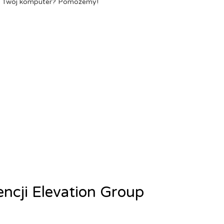
a Twój komputer? Pomożemy!
encji Elevation Group