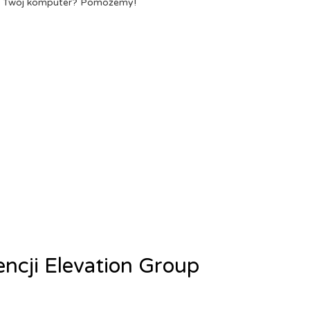
a Twój komputer? Pomożemy!
encji Elevation Group