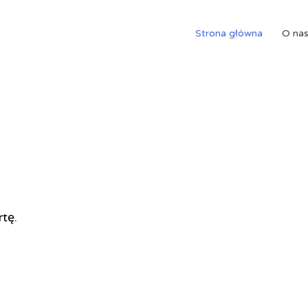
Strona główna
O na
rtę.