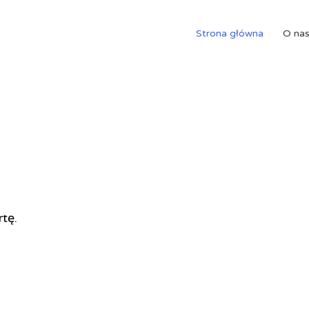
Strona główna
O na
rtę.