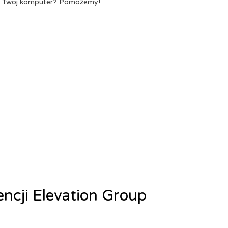
a Twój komputer? Pomożemy!
encji Elevation Group