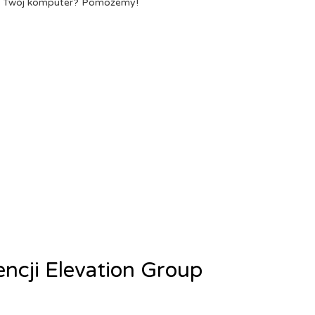
a Twój komputer? Pomożemy!
encji Elevation Group