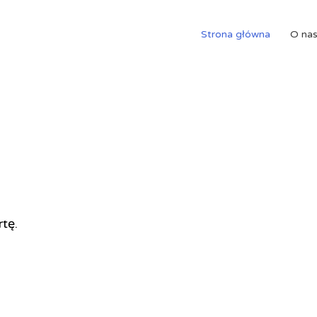
Strona główna
O na
rtę.