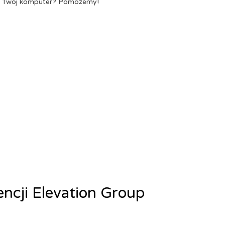
a Twój komputer? Pomożemy!
encji Elevation Group