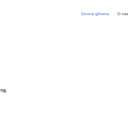
Strona główna
O na
rtę.