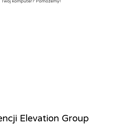
a Twój komputer? Pomożemy!
encji Elevation Group