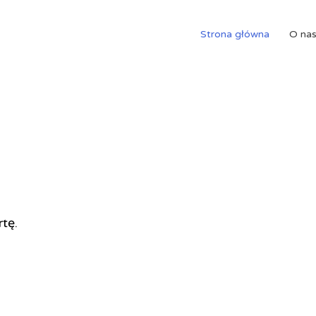
Strona główna
O na
rtę.