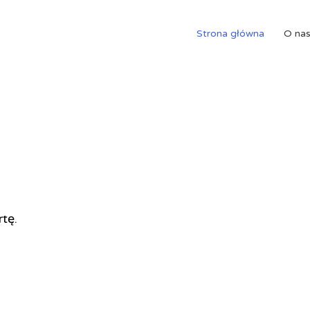
Strona główna
O na
rtę.