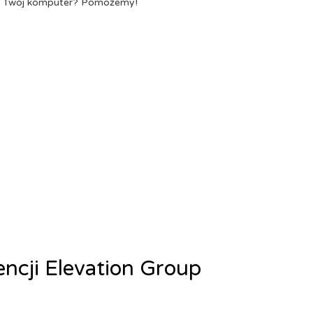
a Twój komputer? Pomożemy!
encji Elevation Group