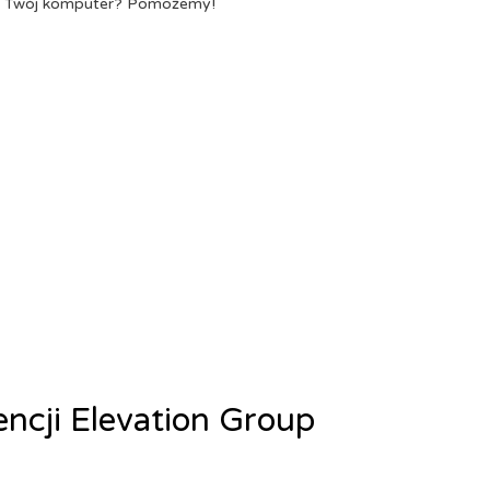
a Twój komputer? Pomożemy!
encji Elevation Group