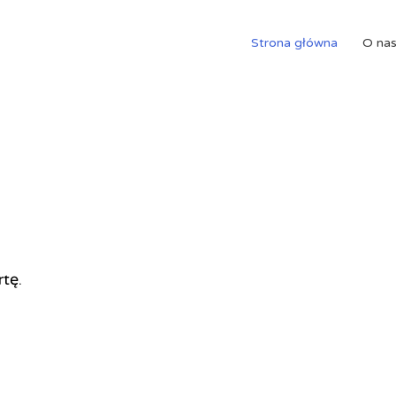
Strona główna
O na
rtę.