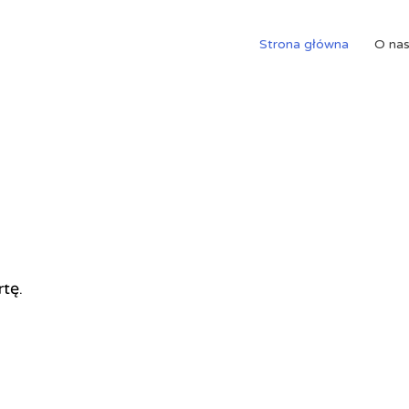
Strona główna
O na
rtę.