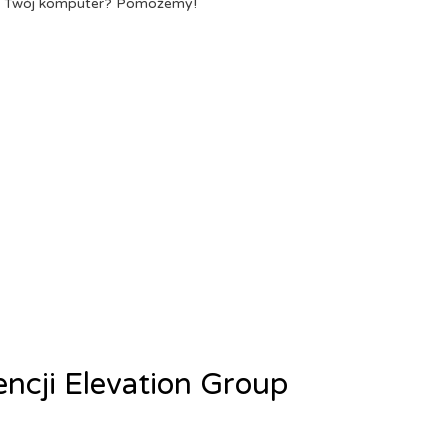
a Twój komputer? Pomożemy!
encji Elevation Group