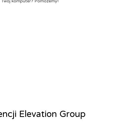
a Twój komputer? Pomożemy!
encji Elevation Group