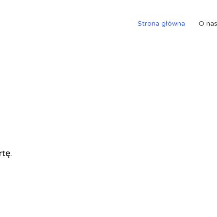
Strona główna
O na
rtę.