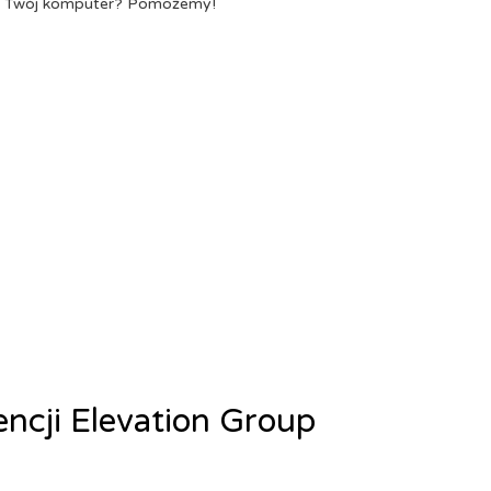
a Twój komputer? Pomożemy!
encji Elevation Group