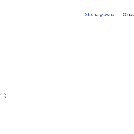
Strona główna
O na
rtę.