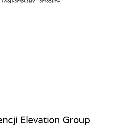
a Twój komputer? Pomożemy!
encji Elevation Group