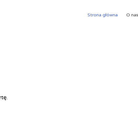
Strona główna
O na
rtę.