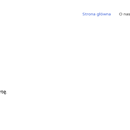
Strona główna
O na
rtę.