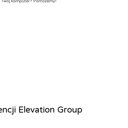
a Twój komputer? Pomożemy!
encji Elevation Group