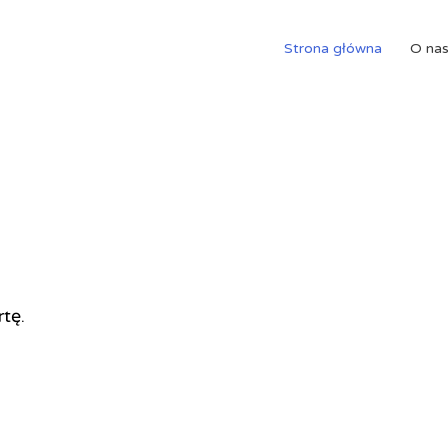
Strona główna
O na
rtę.