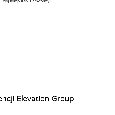
a Twój komputer? Pomożemy!
encji Elevation Group