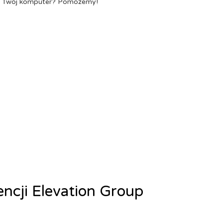
a Twój komputer? Pomożemy!
encji Elevation Group