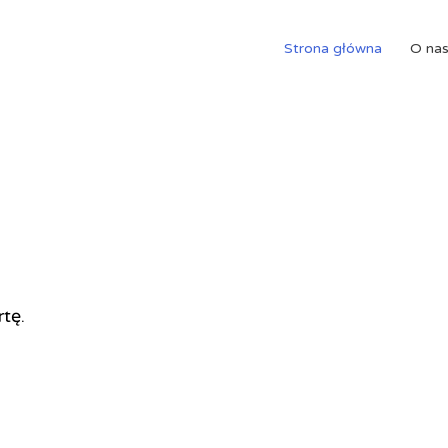
Strona główna
O na
rtę.