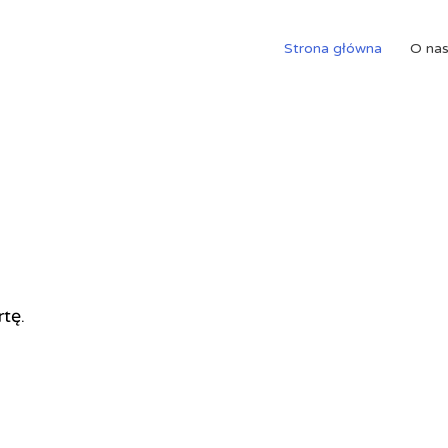
Strona główna
O na
rtę.