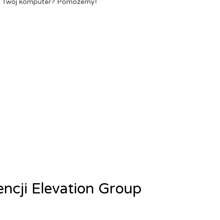
a Twój komputer? Pomożemy!
encji Elevation Group