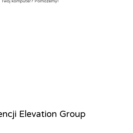
a Twój komputer? Pomożemy!
encji Elevation Group