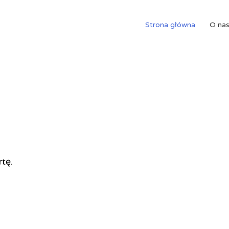
Strona główna
O na
rtę.