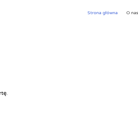
Strona główna
O na
rtę.