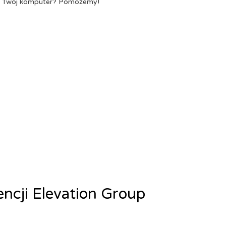
a Twój komputer? Pomożemy!
encji Elevation Group