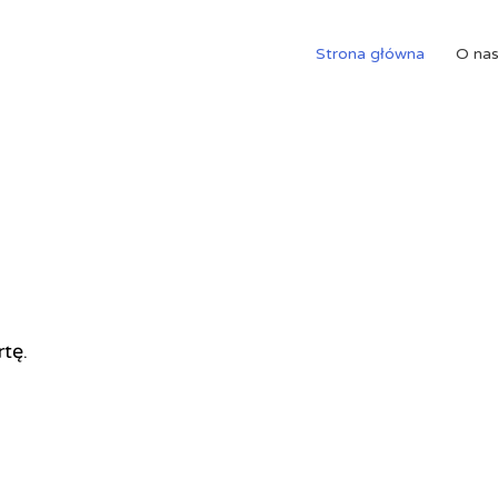
Strona główna
O na
rtę.