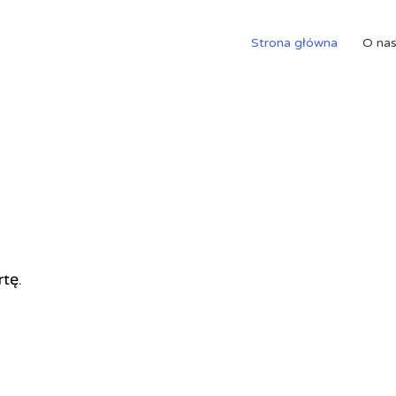
Strona główna
O na
rtę.