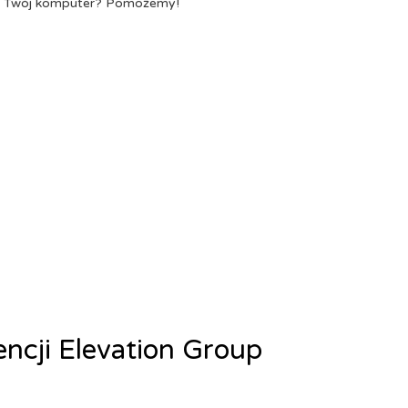
a Twój komputer? Pomożemy!
encji Elevation Group