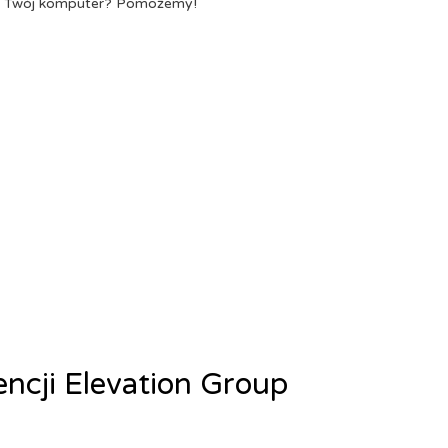
a Twój komputer? Pomożemy!
encji Elevation Group