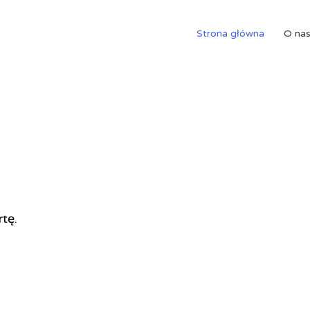
Strona główna
O na
rtę.