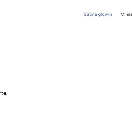
Strona główna
O na
rtę.