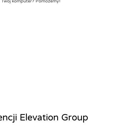
a Twój komputer? Pomożemy!
encji Elevation Group