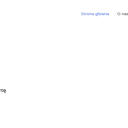
Strona główna
O na
rtę.