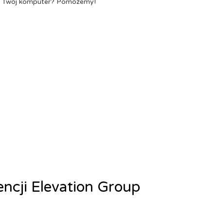
a Twój komputer? Pomożemy!
encji Elevation Group