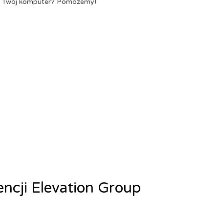
a Twój komputer? Pomożemy!
encji Elevation Group