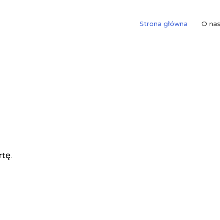
Strona główna
O na
rtę.